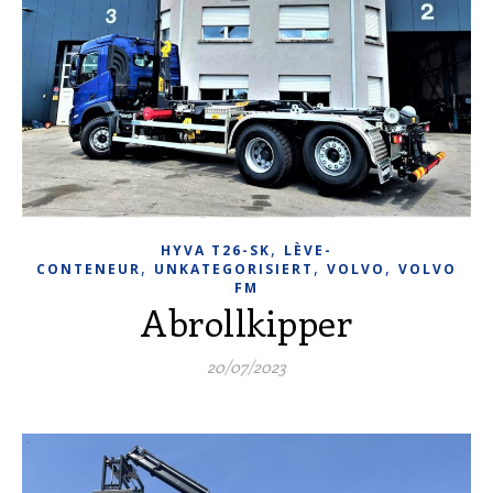
,
HYVA T26-SK
LÈVE-
,
,
,
CONTENEUR
UNKATEGORISIERT
VOLVO
VOLVO
FM
Abrollkipper
20/07/2023