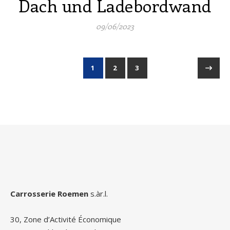
Dach und Ladebordwand
09/06/2023
1
2
3
Carrosserie Roemen
s.àr.l.
30, Zone d’Activité Économique