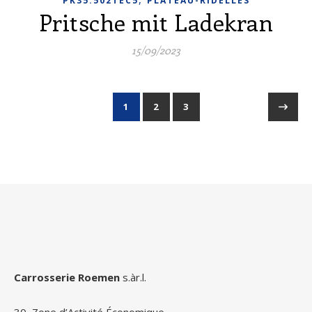
PK35.502TEC5
PLATEAU-RIDELLES
Pritsche mit Ladekran
15/09/2023
1
2
3
Carrosserie Roemen
s.àr.l.