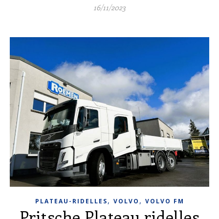
16/11/2023
,
,
PLATEAU-RIDELLES
VOLVO
VOLVO FM
Pritsche Plateau ridelles