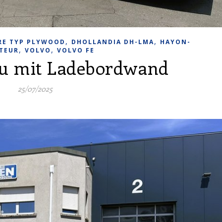
,
,
RE TYP PLYWOOD
DHOLLANDIA DH-LMA
HAYON-
,
,
TEUR
VOLVO
VOLVO FE
au mit Ladebordwand
25/07/2025