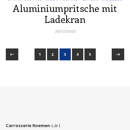
Aluminiumpritsche mit
Ladekran
29/07/2022
1
2
3
4
5
Carrosserie Roemen
s.àr.l.