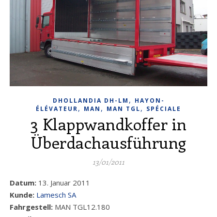
,
DHOLLANDIA DH-LM
HAYON-
,
,
,
ÉLÉVATEUR
MAN
MAN TGL
SPÉCIALE
3 Klappwandkoffer in
Überdachausführung
13/01/2011
Datum:
13. Januar 2011
Kunde:
Lamesch SA
Fahrgestell:
MAN TGL12.180