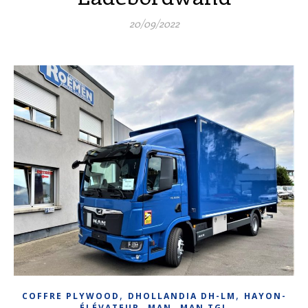
20/09/2022
,
,
COFFRE PLYWOOD
DHOLLANDIA DH-LM
HAYON-
,
,
ÉLÉVATEUR
MAN
MAN TGL