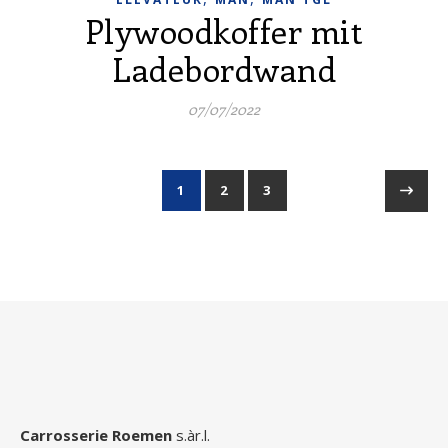
Plywoodkoffer mit
Ladebordwand
07/07/2022
1
2
3
Carrosserie Roemen
s.àr.l.