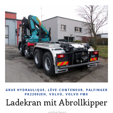
,
,
GRUE HYDRAULIQUE
LÈVE-CONTENEUR
PALFINGER
,
,
PK22002EH
VOLVO
VOLVO FMX
Ladekran mit Abrollkipper
07/03/2012