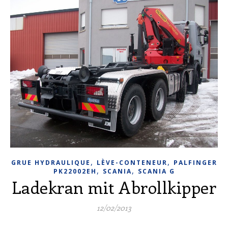
,
,
GRUE HYDRAULIQUE
LÈVE-CONTENEUR
PALFINGER
,
,
PK22002EH
SCANIA
SCANIA G
Ladekran mit Abrollkipper
12/02/2013