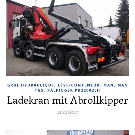
,
,
,
GRUE HYDRAULIQUE
LÈVE-CONTENEUR
MAN
MAN
,
TGS
PALFINGER PK22002EH
Ladekran mit Abrollkipper
21/02/2013