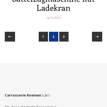
Ladekran
14/11/2011
1
2
3
Carrosserie Roemen
s.àr.l.