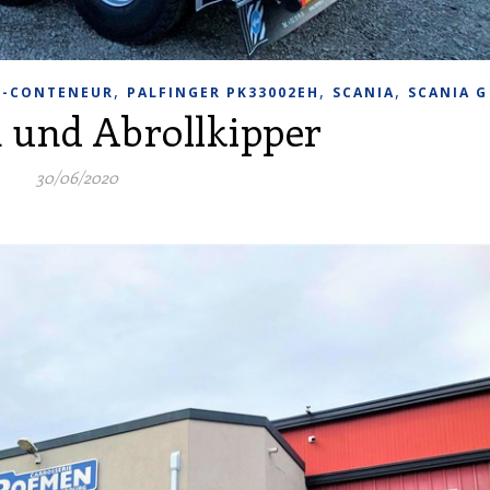
,
,
,
E-CONTENEUR
PALFINGER PK33002EH
SCANIA
SCANIA G
 und Abrollkipper
30/06/2020