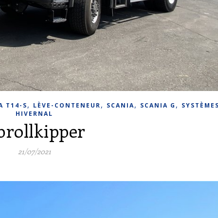
,
,
,
,
A T14-S
LÈVE-CONTENEUR
SCANIA
SCANIA G
SYSTÈME
HIVERNAL
brollkipper
21/07/2021