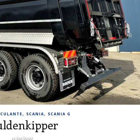
,
,
SCULANTE
SCANIA
SCANIA G
ldenkipper
11/02/2022