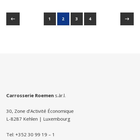
1
2
3
4
Carrosserie Roemen
s.àr.l.
30, Zone d’Activité Économique
L-8287 Kehlen | Luxembourg
Tel: +352 30 99 19 – 1