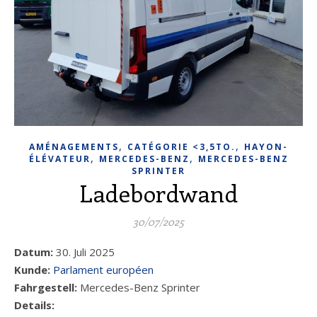
,
,
AMÉNAGEMENTS
CATÉGORIE <3,5TO.
HAYON-
,
,
ÉLÉVATEUR
MERCEDES-BENZ
MERCEDES-BENZ
SPRINTER
Ladebordwand
30/07/2025
Datum:
30. Juli 2025
Kunde:
Parlament européen
Fahrgestell:
Mercedes-Benz Sprinter
Details: