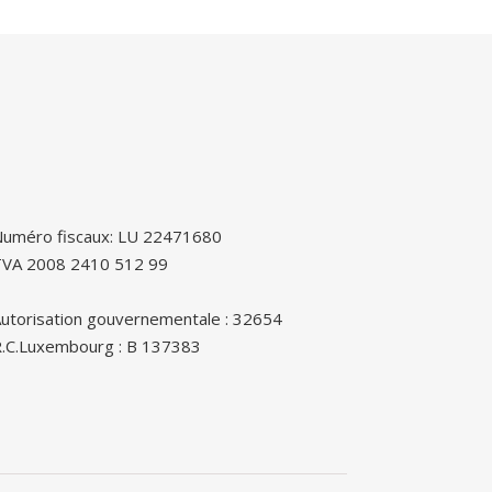
uméro fiscaux: LU 22471680
TVA 2008 2410 512 99
utorisation gouvernementale : 32654
.C.Luxembourg : B 137383