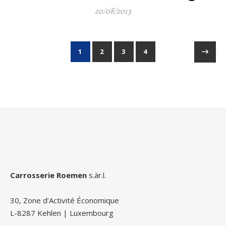
20/08/2013
1
2
3
4
Carrosserie Roemen
s.àr.l.
30, Zone d’Activité Économique
L-8287 Kehlen | Luxembourg