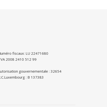
uméro fiscaux: LU 22471680
TVA 2008 2410 512 99
utorisation gouvernementale : 32654
.C.Luxembourg : B 137383