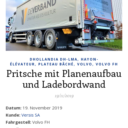
,
DHOLLANDIA DH-LMA
HAYON-
,
,
,
ÉLÉVATEUR
PLATEAU BÂCHÉ
VOLVO
VOLVO FH
Pritsche mit Planenaufbau
und Ladebordwand
19/11/2019
Datum:
19. November 2019
Kunde:
Versis SA
Fahrgestell:
Volvo FH