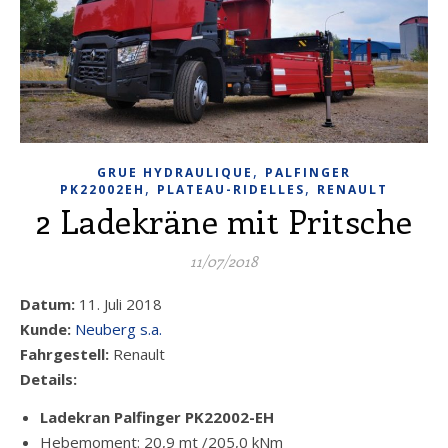
,
GRUE HYDRAULIQUE
PALFINGER
,
,
PK22002EH
PLATEAU-RIDELLES
RENAULT
2 Ladekräne mit Pritsche
11/07/2018
Datum:
11. Juli 2018
Kunde:
Neuberg s.a.
Fahrgestell:
Renault
Details:
Ladekran Palfinger PK22002-EH
Hebemoment: 20,9 mt /205,0 kNm