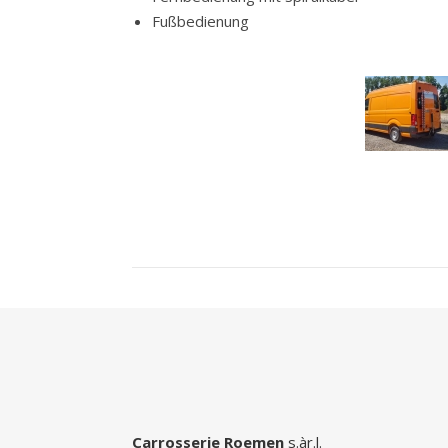
Fußbedienung
Carrosserie Roemen
s.àr.l.