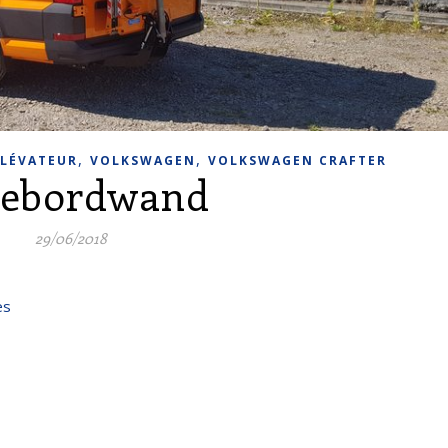
,
,
LÉVATEUR
VOLKSWAGEN
VOLKSWAGEN CRAFTER
debordwand
29/06/2018
es