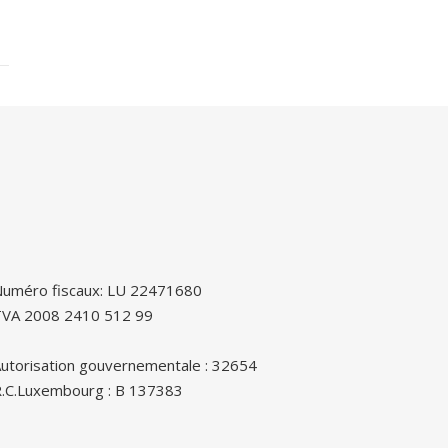
uméro fiscaux: LU 22471680
TVA 2008 2410 512 99
utorisation gouvernementale : 32654
.C.Luxembourg : B 137383