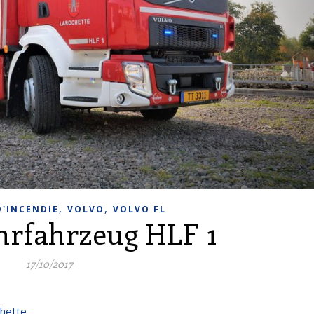
,
,
D'INCENDIE
VOLVO
VOLVO FL
rfahrzeug HLF 1
17/10/2017
chette