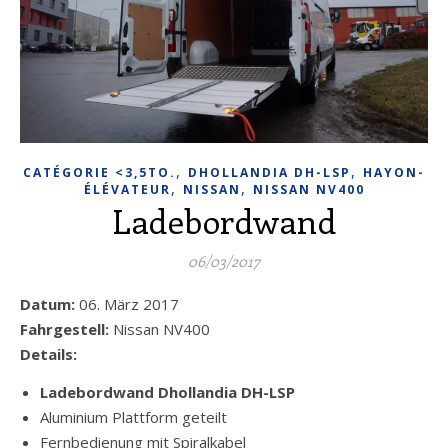
,
,
CATÉGORIE <3,5TO.
DHOLLANDIA DH-LSP
HAYON-
,
,
ÉLÉVATEUR
NISSAN
NISSAN NV400
Ladebordwand
06/03/2017
Datum:
06. März 2017
Fahrgestell:
Nissan NV400
Details:
Ladebordwand Dhollandia DH-LSP
Aluminium Plattform geteilt
Fernbedienung mit Spiralkabel