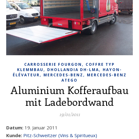
,
CARROSSERIE FOURGON
COFFRE TYP
,
,
KLEMMBAU
DHOLLANDIA DH-LMA
HAYON-
,
,
ÉLÉVATEUR
MERCEDES-BENZ
MERCEDES-BENZ
ATEGO
Aluminium Kofferaufbau
mit Ladebordwand
19/01/2011
Datum:
19. Januar 2011
Kunde:
Pitz-Schweitzer (Vins & Spiritueux)