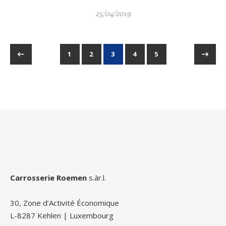
25/04/2019
1
2
3
4
5
Carrosserie Roemen
s.àr.l.
30, Zone d’Activité Économique
L-8287 Kehlen | Luxembourg