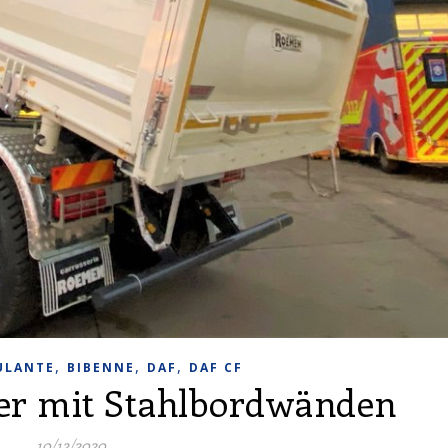
,
,
,
ULANTE
BIBENNE
DAF
DAF CF
er mit Stahlbordwänden
10/12/2020