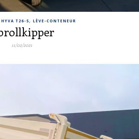
,
,
HYVA T26-S
LÈVE-CONTENEUR
brollkipper
11/02/2021