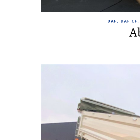
,
DAF
DAF CF
A