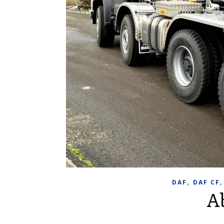
,
DAF
DAF CF
A