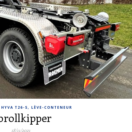
,
,
HYVA T26-S
LÈVE-CONTENEUR
brollkipper
18/11/2021