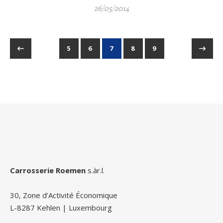
26/05/2014
5
6
7
8
9
Carrosserie Roemen
s.àr.l.
30, Zone d’Activité Économique
L-8287 Kehlen | Luxembourg