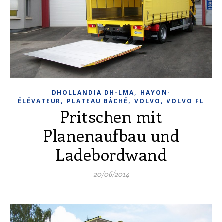
,
DHOLLANDIA DH-LMA
HAYON-
,
,
,
ÉLÉVATEUR
PLATEAU BÂCHÉ
VOLVO
VOLVO FL
Pritschen mit
Planenaufbau und
Ladebordwand
20/06/2014