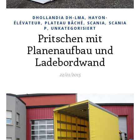
,
DHOLLANDIA DH-LMA
HAYON-
,
,
,
ÉLÉVATEUR
PLATEAU BÂCHÉ
SCANIA
SCANIA
,
P
UNKATEGORISIERT
Pritschen mit
Planenaufbau und
Ladebordwand
22/01/2015