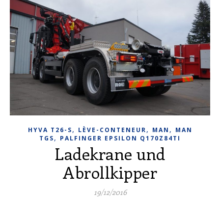
,
,
,
HYVA T26-S
LÈVE-CONTENEUR
MAN
MAN
,
TGS
PALFINGER EPSILON Q170Z84TI
Ladekrane und
Abrollkipper
19/12/2016