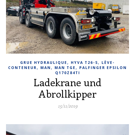
,
,
GRUE HYDRAULIQUE
HYVA T26-S
LÈVE-
,
,
,
CONTENEUR
MAN
MAN TGE
PALFINGER EPSILON
Q170Z84TI
Ladekrane und
Abrollkipper
15/11/2019