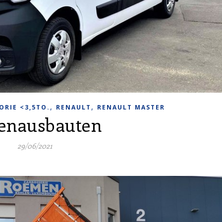
,
,
ORIE <3,5TO.
RENAULT
RENAULT MASTER
enausbauten
29/06/2021