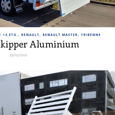
,
,
,
 <3,5TO.
RENAULT
RENAULT MASTER
TRIBENNE
nkipper Aluminium
29/03/2021