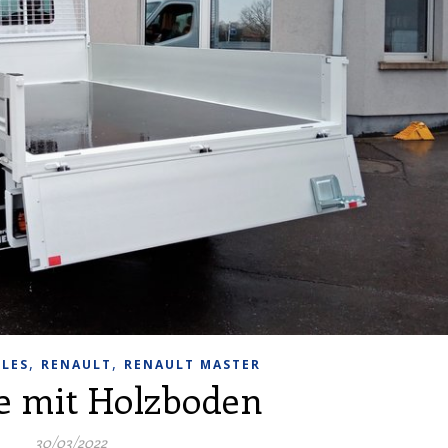
,
,
LLES
RENAULT
RENAULT MASTER
he mit Holzboden
30/03/2022