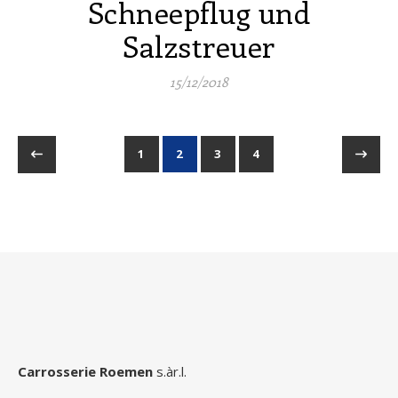
Schneepflug und
Salzstreuer
15/12/2018
1
2
3
4
Carrosserie Roemen
s.àr.l.