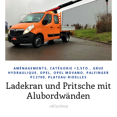
,
,
AMÉNAGEMENTS
CATÉGORIE <3,5TO.
GRUE
,
,
,
HYDRAULIQUE
OPEL
OPEL MOVANO
PALFINGER
,
PC2700
PLATEAU-RIDELLES
Ladekran und Pritsche mit
Alubordwänden
06/12/2019