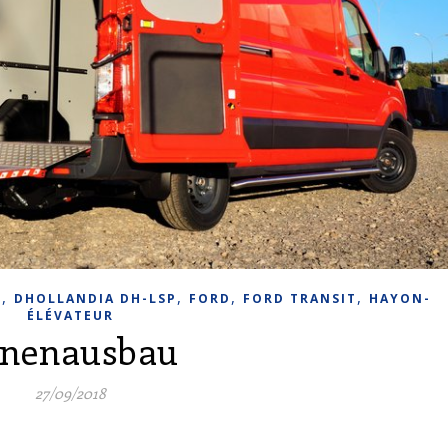
,
,
,
,
.
DHOLLANDIA DH-LSP
FORD
FORD TRANSIT
HAYON-
ÉLÉVATEUR
nnenausbau
27/09/2018