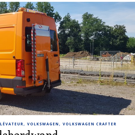
,
,
LÉVATEUR
VOLKSWAGEN
VOLKSWAGEN CRAFTER
debordwand