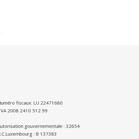
uméro fiscaux: LU 22471680
TVA 2008 2410 512 99
utorisation gouvernementale : 32654
.C.Luxembourg : B 137383