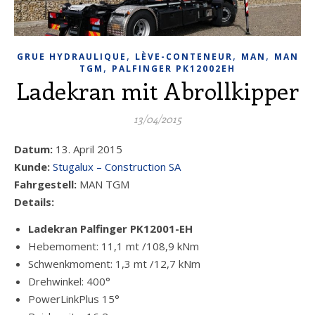
,
,
,
GRUE HYDRAULIQUE
LÈVE-CONTENEUR
MAN
MAN
,
TGM
PALFINGER PK12002EH
Ladekran mit Abrollkipper
13/04/2015
Datum:
13. April 2015
Kunde:
Stugalux – Construction SA
Fahrgestell:
MAN TGM
Details:
Ladekran Palfinger PK12001-EH
Hebemoment: 11,1 mt /108,9 kNm
Schwenkmoment: 1,3 mt /12,7 kNm
Drehwinkel: 400°
PowerLinkPlus 15°