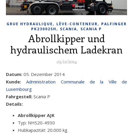
,
,
GRUE HYDRAULIQUE
LÈVE-CONTENEUR
PALFINGER
,
,
PK23002SH
SCANIA
SCANIA P
Abrollkipper und
hydraulischem Ladekran
05/12/2014
Datum:
05. Dezember 2014
Kunde:
Administration Communale de la Ville de
Luxembourg
Fahrgestell:
Scania P
Details:
Abrollkipper AJK
Typ: NHS20-4930
Hubkapazität: 20.000 kg