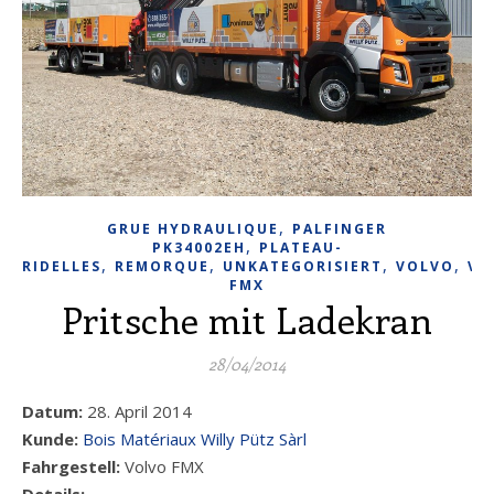
,
GRUE HYDRAULIQUE
PALFINGER
,
PK34002EH
PLATEAU-
,
,
,
,
RIDELLES
REMORQUE
UNKATEGORISIERT
VOLVO
VO
FMX
Pritsche mit Ladekran
28/04/2014
Datum:
28. April 2014
Kunde:
Bois Matériaux Willy Pütz Sàrl
Fahrgestell:
Volvo FMX