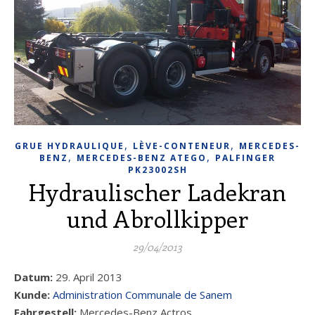
,
,
GRUE HYDRAULIQUE
LÈVE-CONTENEUR
MERCEDES-
,
,
BENZ
MERCEDES-BENZ ATEGO
PALFINGER
PK23002SH
Hydraulischer Ladekran
und Abrollkipper
29/04/2013
Datum:
29. April 2013
Kunde:
Administration Communale de Sanem
Fahrgestell:
Mercedes-Benz Actros