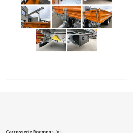
Carrosserie Roemen
s.àr.l.