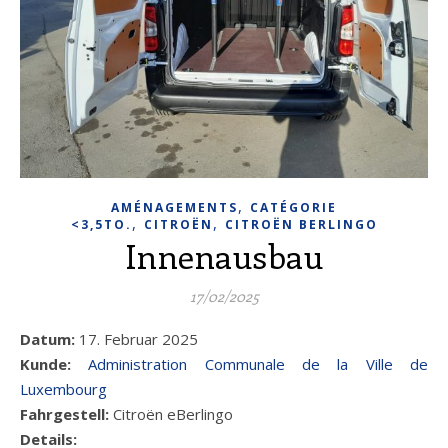
,
AMÉNAGEMENTS
CATÉGORIE
,
,
<3,5TO.
CITROËN
CITROËN BERLINGO
Innenausbau
17/02/2025
Datum:
17. Februar 2025
Kunde:
Administration Communale de la Ville de
Luxembourg
Fahrgestell:
Citroën eBerlingo
Details: