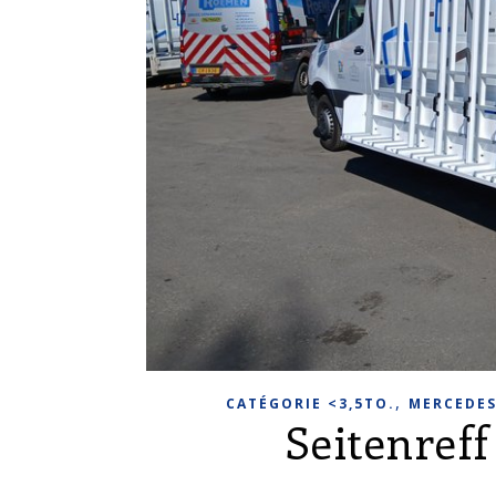
,
CATÉGORIE <3,5TO.
MERCEDES
Seitenref