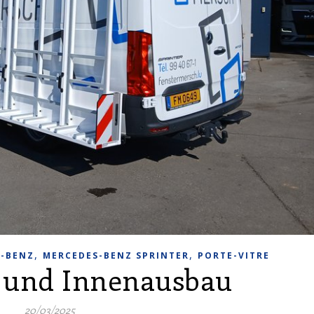
,
,
-BENZ
MERCEDES-BENZ SPRINTER
PORTE-VITRE
f und Innenausbau
20/03/2025