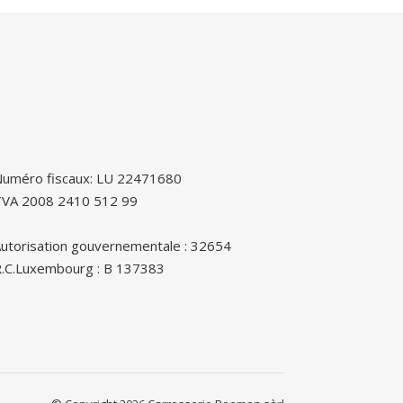
uméro fiscaux: LU 22471680
TVA 2008 2410 512 99
utorisation gouvernementale : 32654
.C.Luxembourg : B 137383