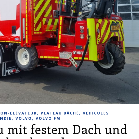
,
,
ON-ÉLÉVATEUR
PLATEAU BÂCHÉ
VÉHICULES
,
,
ENDIE
VOLVO
VOLVO FM
 mit festem Dach und