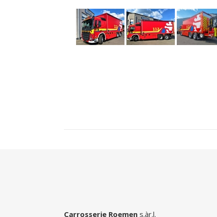
Carrosserie Roemen
s.àr.l.