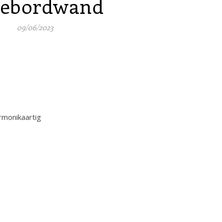
debordwand
09/06/2023
rmonikaartig