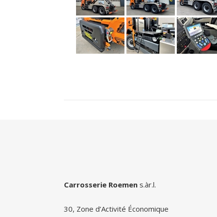
Carrosserie Roemen
s.àr.l.
30, Zone d’Activité Économique