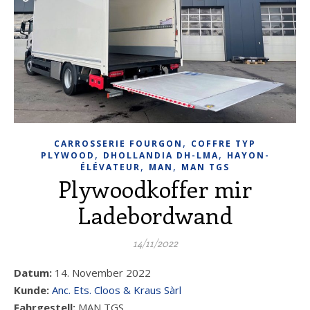
,
CARROSSERIE FOURGON
COFFRE TYP
,
,
PLYWOOD
DHOLLANDIA DH-LMA
HAYON-
,
,
ÉLÉVATEUR
MAN
MAN TGS
Plywoodkoffer mir
Ladebordwand
14/11/2022
Datum:
14. November 2022
Kunde:
Anc. Ets. Cloos & Kraus Sàrl
Fahrgestell:
MAN TGS