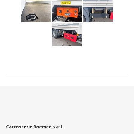
Carrosserie Roemen
s.àr.l.