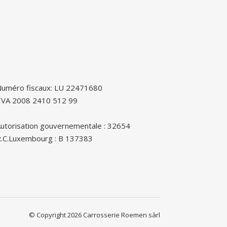
uméro fiscaux: LU 22471680
TVA 2008 2410 512 99
utorisation gouvernementale : 32654
.C.Luxembourg : B 137383
© Copyright 2026 Carrosserie Roemen sàrl