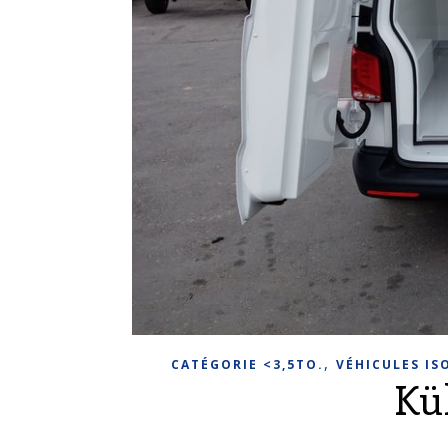
,
CATÉGORIE <3,5TO.
VÉHICULES IS
Kü