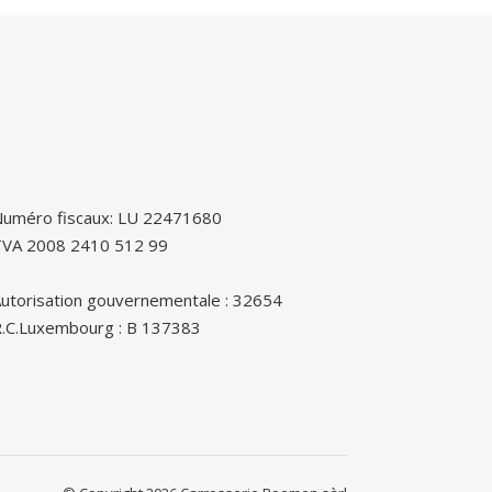
uméro fiscaux: LU 22471680
TVA 2008 2410 512 99
utorisation gouvernementale : 32654
.C.Luxembourg : B 137383