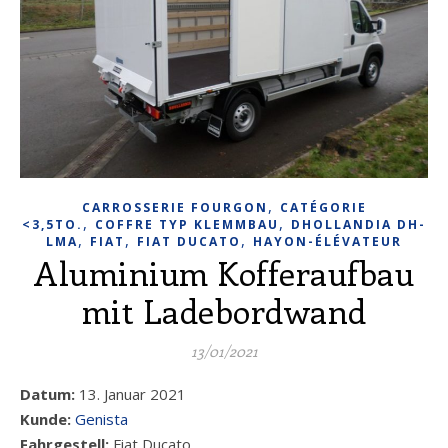
,
CARROSSERIE FOURGON
CATÉGORIE
,
,
<3,5TO.
COFFRE TYP KLEMMBAU
DHOLLANDIA DH-
,
,
,
LMA
FIAT
FIAT DUCATO
HAYON-ÉLÉVATEUR
Aluminium Kofferaufbau
mit Ladebordwand
13/01/2021
Datum:
13. Januar 2021
Kunde:
Genista
Fahrgestell:
Fiat Ducato