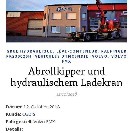
,
,
GRUE HYDRAULIQUE
LÈVE-CONTENEUR
PALFINGER
,
,
,
PK23002SH
VÉHICULES D'INCENDIE
VOLVO
VOLVO
FMX
Abrollkipper und
hydraulischem Ladekran
12/10/2018
Datum:
12. Oktober 2018
Kunde:
CGDIS
Fahrgestell:
Volvo FMX
Details: