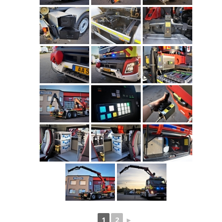
1
2
►