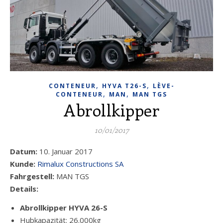
,
,
CONTENEUR
HYVA T26-S
LÈVE-
,
,
CONTENEUR
MAN
MAN TGS
Abrollkipper
10/01/2017
Datum:
10. Januar 2017
Kunde:
Rimalux Constructions SA
Fahrgestell:
MAN TGS
Details:
Abrollkipper HYVA 26-S
Hubkapazität: 26.000kg