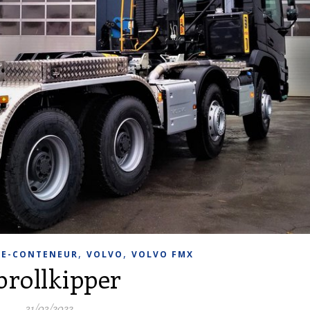
,
,
VE-CONTENEUR
VOLVO
VOLVO FMX
brollkipper
31/03/2022