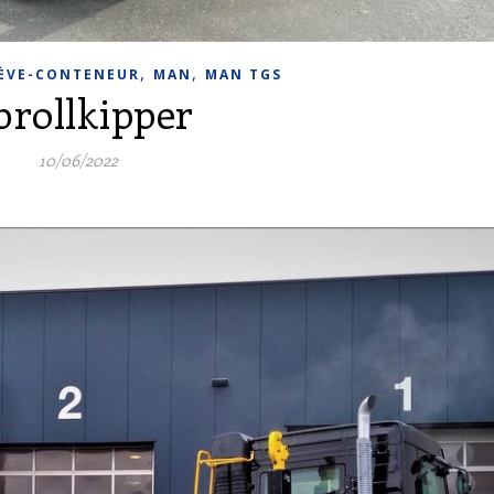
,
,
ÈVE-CONTENEUR
MAN
MAN TGS
brollkipper
10/06/2022