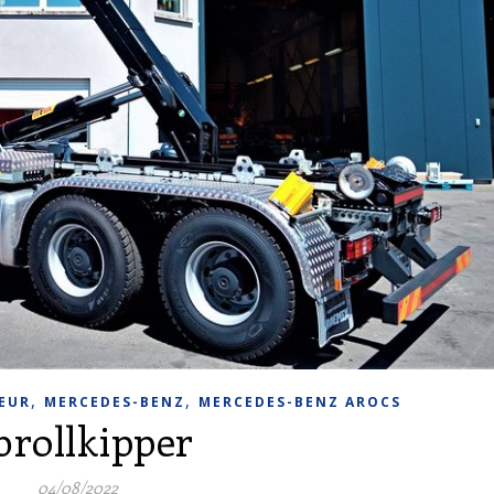
,
,
EUR
MERCEDES-BENZ
MERCEDES-BENZ AROCS
brollkipper
04/08/2022