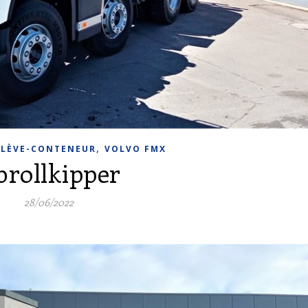
,
,
LÈVE-CONTENEUR
VOLVO FMX
brollkipper
28/06/2022