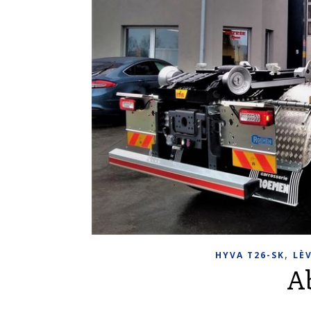
,
HYVA T26-SK
LÈ
A