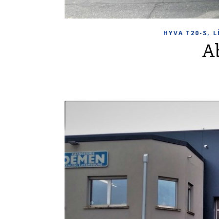
,
HYVA T20-S
L
A