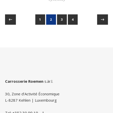
1
2
3
4
Carrosserie Roemen
s.àr.l.
30, Zone d’Activité Économique
L-8287 Kehlen | Luxembourg
Tel: +352 30 99 19 – 1