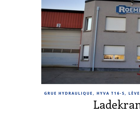
,
,
GRUE HYDRAULIQUE
HYVA T16-S
LÈV
Ladekran