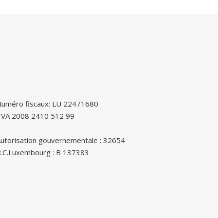
uméro fiscaux: LU 22471680
TVA 2008 2410 512 99
utorisation gouvernementale : 32654
.C.Luxembourg : B 137383