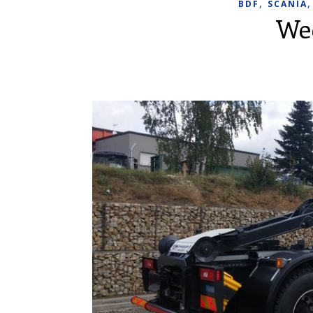
,
BDF
SCANIA
We