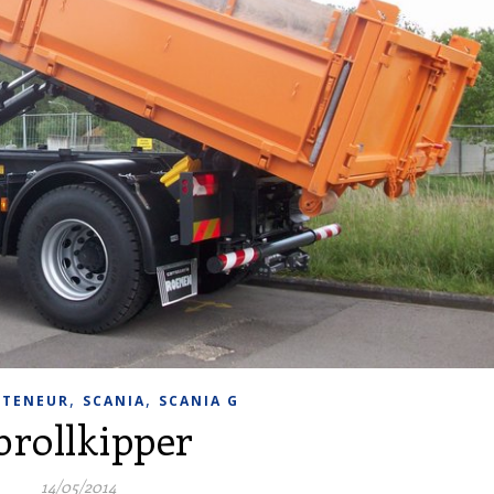
,
,
NTENEUR
SCANIA
SCANIA G
brollkipper
14/05/2014