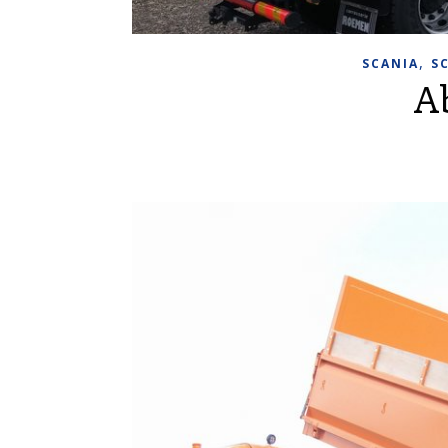
,
SCANIA
S
A