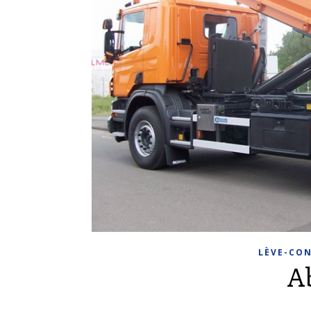
LÈVE-CO
A