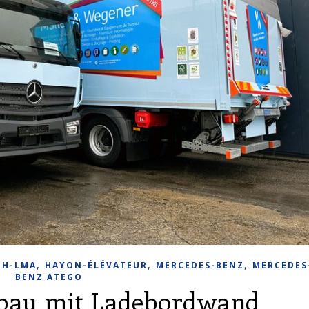
,
,
,
DH-LMA
HAYON-ÉLÉVATEUR
MERCEDES-BENZ
MERCEDES
BENZ ATEGO
fbau mit Ladebordwand