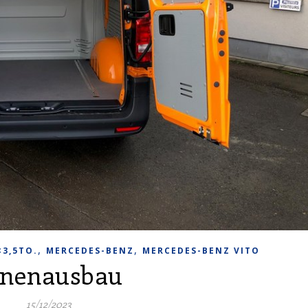
,
,
<3,5TO.
MERCEDES-BENZ
MERCEDES-BENZ VITO
nnenausbau
15/12/2023