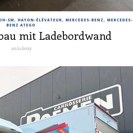
,
,
,
DH-SM
HAYON-ÉLÉVATEUR
MERCEDES-BENZ
MERCEDES-
BENZ ATEGO
fbau mit Ladebordwand
20/11/2023