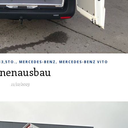
,
,
<3,5TO.
MERCEDES-BENZ
MERCEDES-BENZ VITO
nnenausbau
11/12/2023